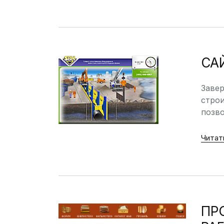
СА
Заве
строи
позво
Читат
ПР