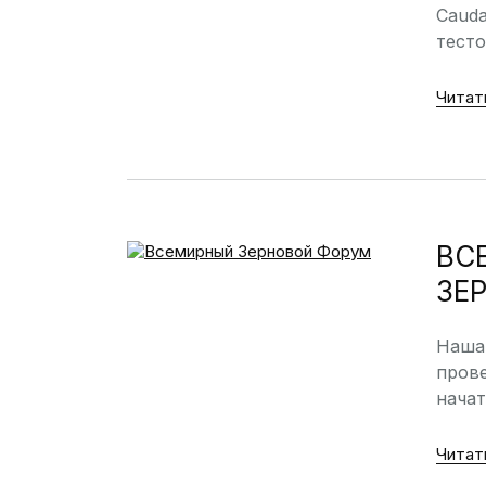
Cauda
тесто
Читат
ВС
ЗЕ
Наша
прове
начат
Читат