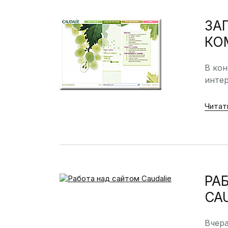
ЗА
КО
В ко
интер
Читат
РА
CA
Вчера