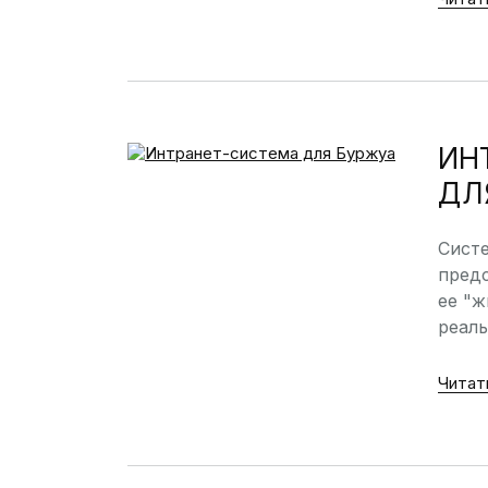
ИН
ДЛ
Сист
предс
ее "ж
реал
Читат