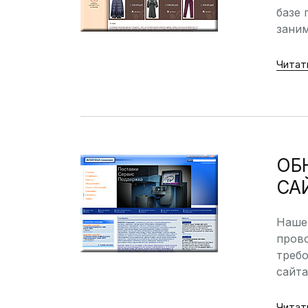
базе 
зани
Читат
ОБ
СА
Наше 
прово
требо
сайта
Читат