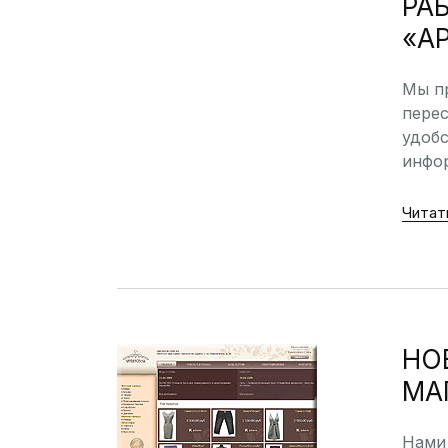
РА
«А
Мы п
перес
удобс
инфор
Читат
НО
МА
Нами