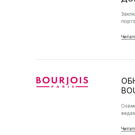
Заклю
порта
Читат
ОБ
BO
Совме
ведем
Читат