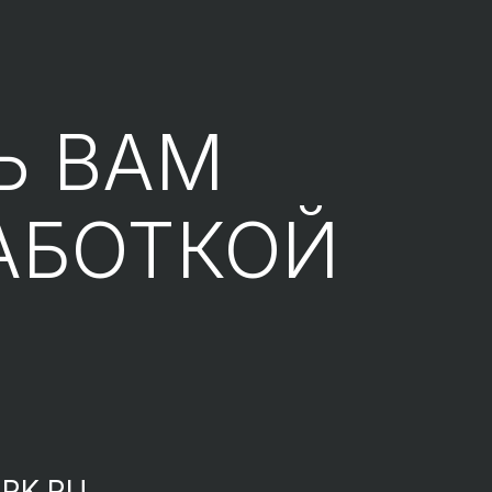
Ь ВАМ
АБОТКОЙ
RK.RU